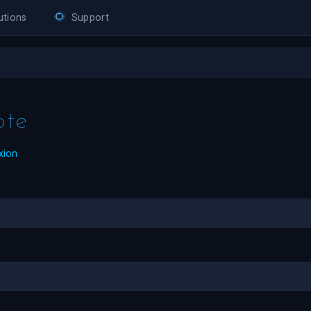
utions
Support
pte
xion