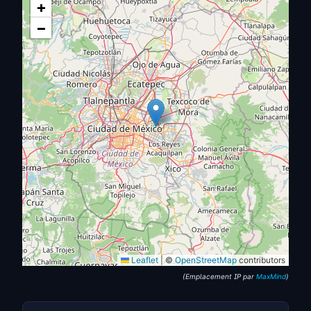
+
−
Leaflet
|
©
OpenStreetMap
contributors
(Emplacement IP par
MaxMind
)