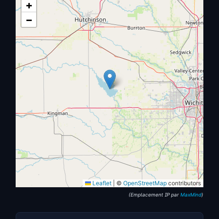
+
−
Leaflet
|
©
OpenStreetMap
contributors
(Emplacement IP par
MaxMind
)