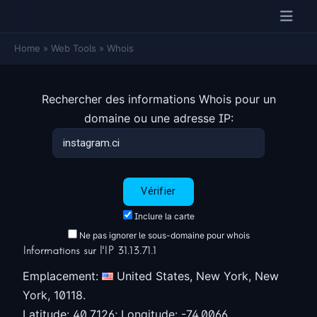
Home
»
Web Tools
»
Whois
Rechercher des informations Whois pour un
domaine ou une adresse IP:
Inclure la carte
Ne pas ignorer le sous-domaine pour whois
Informations sur l'IP 31.13.71.1
Emplacement:
United States, New York, New
York, 10118.
Latitude: 40.7126; Longitude: -74.0066.