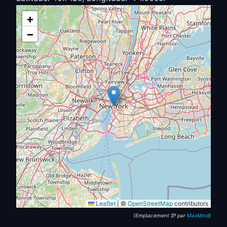
+
−
Leaflet
|
©
OpenStreetMap
contributors
(Emplacement IP par
MaxMind
)