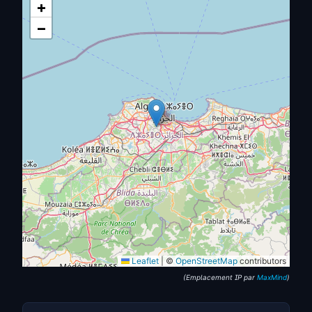
+
−
Leaflet
|
©
OpenStreetMap
contributors
(Emplacement IP par
MaxMind
)