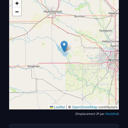
+
−
Leaflet
|
©
OpenStreetMap
contributors
(Emplacement IP par
MaxMind
)