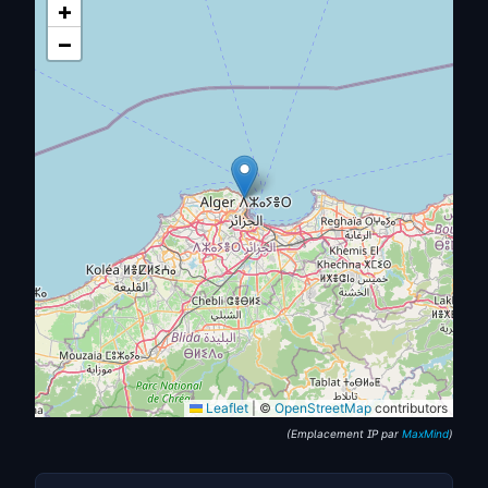
+
−
Leaflet
|
©
OpenStreetMap
contributors
(Emplacement IP par
MaxMind
)